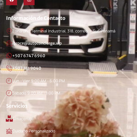
Información de Contacto
Zona Uno Terminal Industrial, 318, corredor Sur, Panamá
ibroce@autoconcierge.vip
+507 6747 6960
+507 381 9040
Lun - Vier 9:00 AM - 6:00 PM
Sábado 9:00 AM - 1:00 PM
Servicios
Almacenaje
Cuidado Personalizado