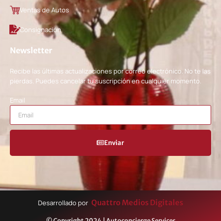
Ventas de Autos
Consignación
Newsletter
Recibe las últimas actualizaciones por correo electrónico. No te las
pierdas. Puedes cancelar tu suscripción en cualquier momento.
Email
Enviar
Quattro Medios Digitales
Desarrollado por
© Copyright 2024 | Autoconcierge Services